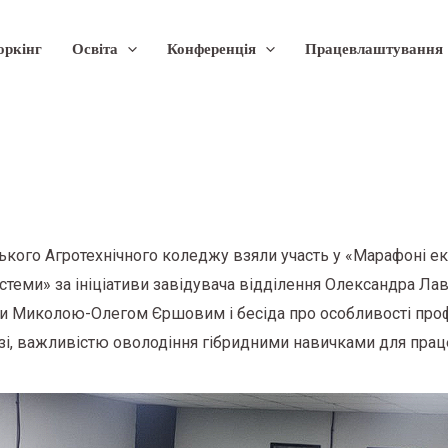
оркінг
Освіта
Конференція
Працевлаштування
ького Агротехнічного коледжу взяли участь у «Марафоні ек
стеми» за ініціативи завідувача відділення Олександра Лав
и Миколою-Олегом Єршовим і бесіда про особливості профе
узі, важливістю оволодіння гібридними навичками для пра