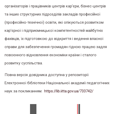
організаторів і працівників центрів кар’єри, бізнес-центрів
та інших структурних підрозділів закладів професійної
(професійно-технічної) освіти, які опікуються розвитком
кар’єрної і підприємницької компетентностей майбутніх
фахівців, їх підготовкою до відкриття і ведення власної
справи для забезпечення громадян гідною працею задля
повоєнного відновлення економіки країни і сталого
розвитку суспільства.
Повна версія довідника доступна у репозиторії
Електронної бібліотеки Національної академії педагогічних
наук за покликанням:
https://lib.iitta.gov.ua/733742/