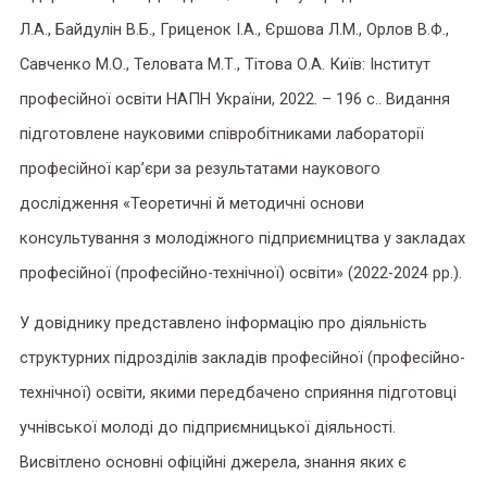
Л.А., Байдулін В.Б., Гриценок І.А., Єршова Л.М., Орлов В.Ф.,
Савченко М.О., Теловата М.Т., Тітова О.А. Київ: Інститут
професійної освіти НАПН України, 2022. – 196 с.. Видання
підготовлене науковими співробітниками лабораторії
професійної кар’єри за результатами наукового
дослідження «Теоретичні й методичні основи
консультування з молодіжного підприємництва у закладах
професійної (професійно-технічної) освіти» (2022-2024 рр.).
У довіднику представлено інформацію про діяльність
структурних підрозділів закладів професійної (професійно-
технічної) освіти, якими передбачено сприяння підготовці
учнівської молоді до підприємницької діяльності.
Висвітлено основні офіційні джерела, знання яких є